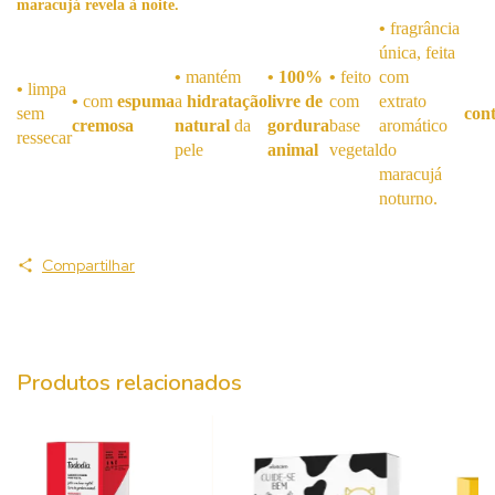
maracujá revela à noite.
•
fragrância
única, feita
•
mantém
• 100%
•
feito
com
•
limpa
•
com
espuma
a
hidratação
livre de
com
extrato
sem
con
cremosa
natural
da
gordura
base
aromático
ressecar
pele
animal
vegetal
do
maracujá
noturno.
Compartilhar
Produtos relacionados