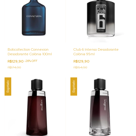
Boticollection Connexion
Club 6 Intenso Desodorante
Desodorante Colônia 100ml
Colônia 95ml
R$129,90
-
26
%
OFF
R$129,90
R$174,90
R$154,90
Esgotado
Esgotado