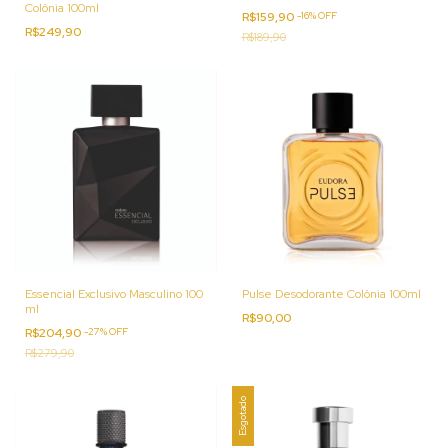
Colônia 100ml
R$159,90
-
16
%
OFF
R$249,90
R$189,90
Essencial Exclusivo Masculino 100
Pulse Desodorante Colônia 100ml
ml
R$90,00
R$204,90
-
27
%
OFF
R$279,90
Esgotado