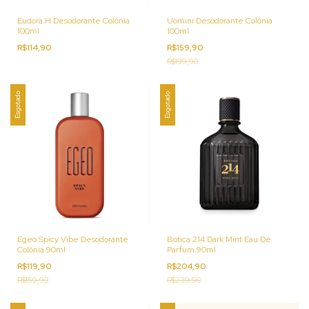
Eudora H Desodorante Colônia
Uomini Desodorante Colônia
100ml
100ml
R$114,90
R$159,90
R$199,90
Esgotado
Esgotado
Egeo Spicy Vibe Desodorante
Botica 214 Dark Mint Eau De
Colônia 90ml
Parfum 90ml
R$119,90
R$204,90
R$159,90
R$239,90