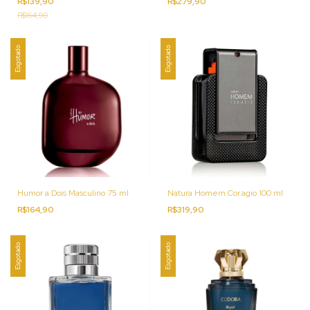
R$139,90
R$279,90
R$164,90
Esgotado
Esgotado
Humor a Dois Masculino 75 ml
Natura Homem Cor.agio 100 ml
R$164,90
R$319,90
Esgotado
Esgotado