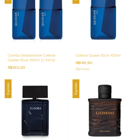
Combo Desodorante Colônia
Colônia Quasar Blue 100ml
Quasar Blue 100ml (2 itens)
R$149,90
R$350,00
R$174,90
Esgotado
Esgotado