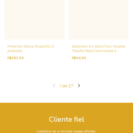
Presente Natura Biografia (3
Sabonete em Barra Puro Vegetal
produtos)
Tododia Maçã Caramelada e
Baunilha
R$283,90
R$34,90
1
de
27
Cliente fiel
Cadastre-se e receba nossas ofertas.