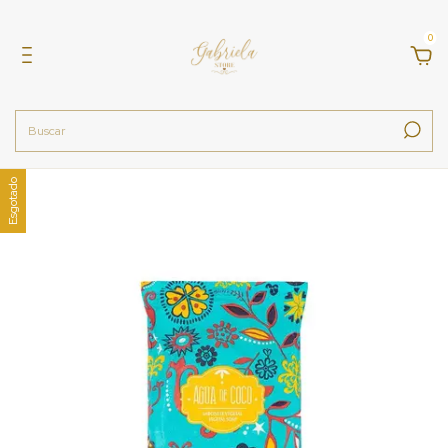
0
Esgotado