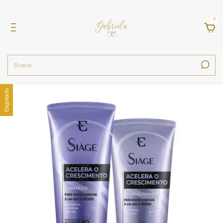
0
Esgotado