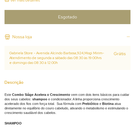
Ver mais detalhes
Nossa loja
Gabriela Store - Avenida Alcindo Barbosa,924,Mogi Mirim-
Grátis
Atendimento de segunda a sábado das 08:30 às 19:00hrs
e domingo das 08:30 à 12:00h
Descrição
Este
Combo Siàge Acelera o Crescimento
vem com dois itens básicos para cuidar
dos seus cabelos:
shampoo
e condicionador. A linha
proporciona crescimento
acelerado dos fios com força total. Sua fórmula com
Prebiótico
e
Biotina
atua
diretamente no equilíbrio do couro cabeludo, ativando o metabolismo e estimulando o
crescimento saudável dos cabelos.
SHAMPOO